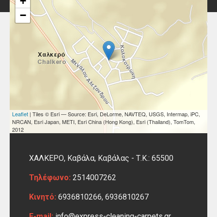
+
−
Leaflet
| Tiles © Esri — Source: Esri, DeLorme, NAVTEQ, USGS, Intermap, iPC,
NRCAN, Esri Japan, METI, Esri China (Hong Kong), Esri (Thailand), TomTom,
2012
ΧΑΛΚΕΡΟ, Καβάλα,
Καβάλας -
Τ.Κ.: 65500
Τηλέφωνο:
2514007262
Κινητό:
6936810266, 6936810267
E-mail:
info@express-cleaning-carpets.gr